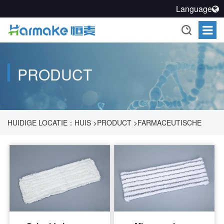
Language
PRODUCT
HUIDIGE LOCATIE：
HUIS
>
PRODUCT
>
FARMACEUTISCHE
PROCESREINIGINGSOPLOSSING
>
REINIG EN DESINFECTEER
>
MOEP