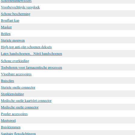
Schoonruimtewissers
Voorbevochtigde veegdoek
Schone bescherming
Bouffant kap
Masker
Brillen
Steriele mouwen
High-top anti-slip schoenen deksels
Latex handschoenen、Nitril handschoenen
Schone overkleding
Toebehoren voor farmaceutische processen
Vloeibare accessoires
Buisclips
Steriele snelle connector
Stopklepsluiting
Medische snelle kaartslot connector
Medische snelle connector
Poeder accessoires
Meetspoel
Buisklemmen
Sanitaire flensdichtingen