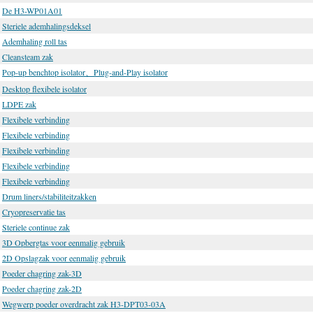
De H3-WP01A01
Steriele ademhalingsdeksel
Ademhaling roll tas
Cleansteam zak
Pop-up benchtop isolator、Plug-and-Play isolator
Desktop flexibele isolator
LDPE zak
Flexibele verbinding
Flexibele verbinding
Flexibele verbinding
Flexibele verbinding
Flexibele verbinding
Drum liners/stabiliteitzakken
Cryopreservatie tas
Steriele continue zak
3D Opbergtas voor eenmalig gebruik
2D Opslagzak voor eenmalig gebruik
Poeder chagring zak-3D
Poeder chagring zak-2D
Wegwerp poeder overdracht zak H3-DPT03-03A