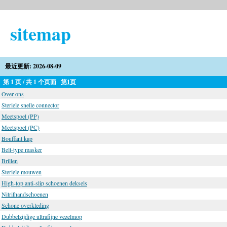
sitemap
最近更新: 2026-08-09
第 1 页 / 共 1 个页面
第1页
Over ons
Steriele snelle connector
Meetspoel (PP)
Meetspoel (PC)
Bouffant kap
Belt-type masker
Brillen
Steriele mouwen
High-top anti-slip schoenen deksels
Nitrilhandschoenen
Schone overkleding
Dubbelzijdige ultrafijne vezelmop