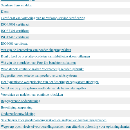
Sanitaire flens einddop
Klem
Certificaat van voltooiing van na verkoop service certificering
ISO45001 certificaat
ISO37301 certificaat
ISO13485 certificaat
ISO9001 certificaat
Wat zijn de kenmerken van poeder chagring zakken
Kunt u kort de prestatievoordelen van stabiliteitssakken uitleggen
Wat zijn de voordelen van Pop-Up benchtop isolatoren
Waar steriele continue zakken voornamelijk worden gebruikt
Suggesties voor selectie van poederoverdrachtssysteem
Het dynamische weegprincipe van het doseringsweegsysteem uitleggen
Vertel me de juiste gebruiksmethode van de bemonsteringsfles
Voordelen en nadelen van continue rolzakken
Regelgevende ondersteuning
Beveiliging aanpassing
Onderzoeksontwikkeling
Selectiegids voor poedervoedingszakken en analyse van toepassingsgebieden
Wegwerp open vloeistofvoorbereidingssakken: een efficiënte oplossing voor oplossingshanteri