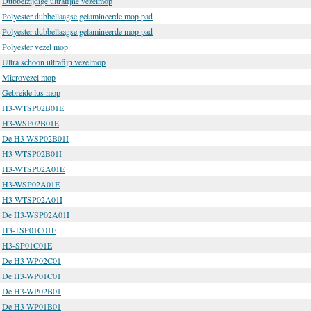
Dubbelzijdige ultrafijne vezelmop
Polyester dubbellaagse gelamineerde mop pad
Polyester dubbellaagse gelamineerde mop pad
Polyester vezel mop
Ultra schoon ultrafijn vezelmop
Microvezel mop
Gebreide lus mop
H3-WTSP02B01E
H3-WSP02B01E
De H3-WSP02B01I
H3-WTSP02B01I
H3-WTSP02A01E
H3-WSP02A01E
H3-WTSP02A01I
De H3-WSP02A01I
H3-TSP01C01E
H3-SP01C01E
De H3-WP02C01
De H3-WP01C01
De H3-WP02B01
De H3-WP01B01