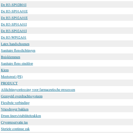
De H3-SP02B01I
De H3-SP01A01E
De H3-SP02A01E
De H3-SP01A01I
De H3-SP02A01I
De H3-WP02A01
Latex handschoenen
Sanitaire flensdichtingen
Buisklemmen
Sanitaire flens einddop
Klem
Meetspoel (PE)
PRODUCT
Afdichtingsoplossing voor farmaceutische processen
Gezegeld overdrachtssysteem
Flexibele verbinding
Vriesdroger bakken
Drum liners/stabiliteitzakken
Cryopreservatie tas
Steriele continue zak