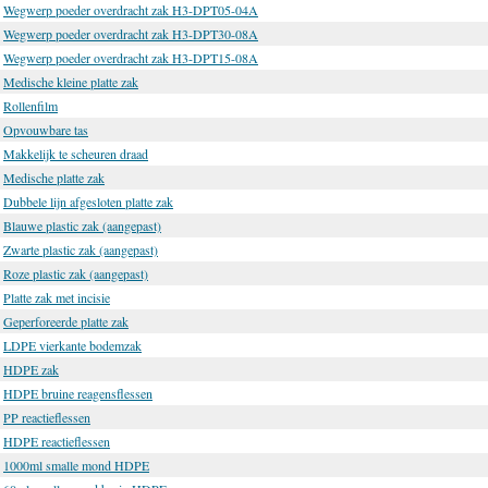
Wegwerp poeder overdracht zak H3-DPT05-04A
Wegwerp poeder overdracht zak H3-DPT30-08A
Wegwerp poeder overdracht zak H3-DPT15-08A
Medische kleine platte zak
Rollenfilm
Opvouwbare tas
Makkelijk te scheuren draad
Medische platte zak
Dubbele lijn afgesloten platte zak
Blauwe plastic zak (aangepast)
Zwarte plastic zak (aangepast)
Roze plastic zak (aangepast)
Platte zak met incisie
Geperforeerde platte zak
LDPE vierkante bodemzak
HDPE zak
HDPE bruine reagensflessen
PP reactieflessen
HDPE reactieflessen
1000ml smalle mond HDPE