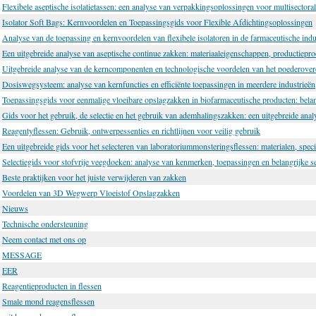
Flexibele aseptische isolatietassen: een analyse van verpakkingsoplossingen voor multisectora
Isolator Soft Bags: Kernvoordelen en Toepassingsgids voor Flexible Afdichtingsoplossingen
Analyse van de toepassing en kernvoordelen van flexibele isolatoren in de farmaceutische indu
Een uitgebreide analyse van aseptische continue zakken: materiaaleigenschappen, productiepr
Uitgebreide analyse van de kerncomponenten en technologische voordelen van het poederove
Dosiswegsysteem: analyse van kernfuncties en efficiënte toepassingen in meerdere industrieën
Toepassingsgids voor eenmalige vloeibare opslagzakken in biofarmaceutische producten: belang
Gids voor het gebruik, de selectie en het gebruik van ademhalingszakken: een uitgebreide analy
Reagentyflessen: Gebruik, ontwerpessenties en richtlijnen voor veilig gebruik
Een uitgebreide gids voor het selecteren van laboratoriummonsteringsflessen: materialen, speci
Selectiegids voor stofvrije veegdoeken: analyse van kenmerken, toepassingen en belangrijke s
Beste praktijken voor het juiste verwijderen van zakken
Voordelen van 3D Wegwerp Vloeistof Opslagzakken
Nieuws
Technische ondersteuning
Neem contact met ons op
MESSAGE
EER
Reagentieproducten in flessen
Smale mond reagensflessen