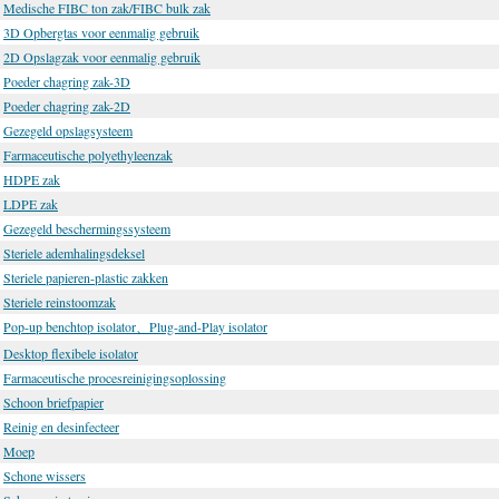
Medische FIBC ton zak/FIBC bulk zak
3D Opbergtas voor eenmalig gebruik
2D Opslagzak voor eenmalig gebruik
Poeder chagring zak-3D
Poeder chagring zak-2D
Gezegeld opslagsysteem
Farmaceutische polyethyleenzak
HDPE zak
LDPE zak
Gezegeld beschermingssysteem
Steriele ademhalingsdeksel
Steriele papieren-plastic zakken
Steriele reinstoomzak
Pop-up benchtop isolator、Plug-and-Play isolator
Desktop flexibele isolator
Farmaceutische procesreinigingsoplossing
Schoon briefpapier
Reinig en desinfecteer
Moep
Schone wissers